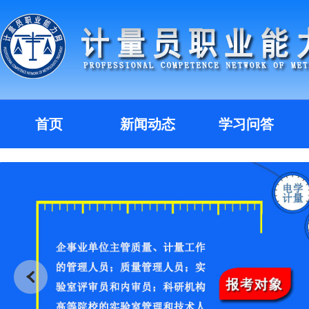
首页
新闻动态
学习问答